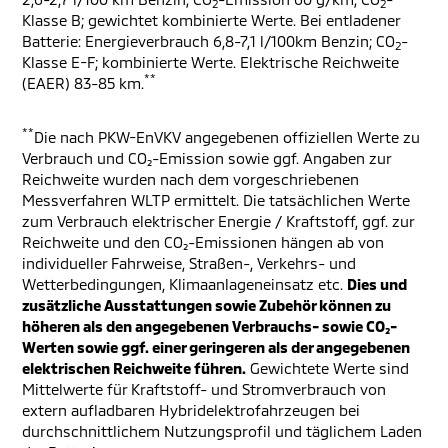
2
2
Klasse B; gewichtet kombinierte Werte. Bei entladener
Batterie: Energieverbrauch 6,8-7,1 l/100km Benzin; CO
-
2
Klasse E-F; kombinierte Werte. Elektrische Reichweite
**
(EAER) 83-85 km.
**
Die nach PKW-EnVKV angegebenen offiziellen Werte zu
Verbrauch und CO₂-Emission sowie ggf. Angaben zur
Reichweite wurden nach dem vorgeschriebenen
Messverfahren WLTP ermittelt. Die tatsächlichen Werte
zum Verbrauch elektrischer Energie / Kraftstoff, ggf. zur
Reichweite und den CO₂-Emissionen hängen ab von
individueller Fahrweise, Straßen-, Verkehrs- und
Wetterbedingungen, Klimaanlageneinsatz etc.
Dies und
zusätzliche Ausstattungen sowie Zubehör können zu
höheren als den angegebenen Verbrauchs- sowie CO₂-
Werten sowie ggf. einer geringeren als der angegebenen
elektrischen Reichweite führen.
Gewichtete Werte sind
Mittelwerte für Kraftstoff- und Stromverbrauch von
extern aufladbaren Hybridelektrofahrzeugen bei
durchschnittlichem Nutzungsprofil und täglichem Laden