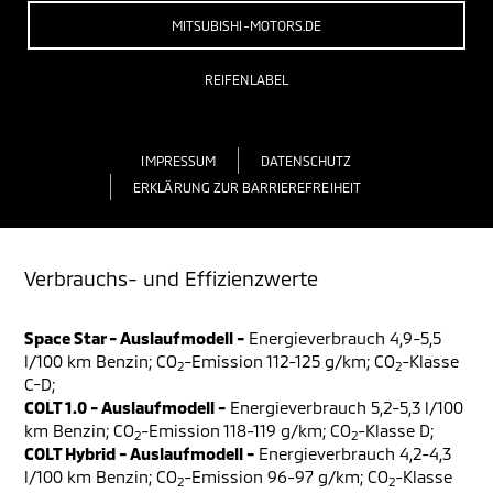
MITSUBISHI-MOTORS.DE
REIFENLABEL
IMPRESSUM
DATENSCHUTZ
ERKLÄRUNG ZUR BARRIEREFREIHEIT
Verbrauchs- und Effizienzwerte
Space Star - Auslaufmodell -
Energieverbrauch 4,9-5,5
l/100 km Benzin; CO
-Emission 112-125 g/km; CO
-Klasse
2
2
C-D;
COLT 1.0 - Auslaufmodell -
Energieverbrauch 5,2-5,3 l/100
km Benzin; CO
-Emission 118-119 g/km; CO
-Klasse D;
2
2
COLT Hybrid - Auslaufmodell -
Energieverbrauch 4,2-4,3
l/100 km Benzin; CO
-Emission 96-97 g/km; CO
-Klasse
2
2