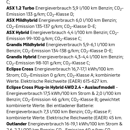
C;
ASX 1.2 Turbo
Energieverbrauch 5,9 l/100 km Benzin; CO
-
2
Emission 133 g/km; CO
-Klasse D;
2
ASX Mildhybrid
Energieverbrauch 6,0 l/100 km Benzin;
CO
-Emission 135-137 g/km; CO
-Klasse D-E;
2
2
ASX Hybrid
Energieverbrauch 4,4 l/100 km Benzin; CO
-
2
Emission 99-100 g/km; CO
-Klasse C;
2
Grandis Mildhybrid
Energieverbrauch 5,9-6,1 l/100 km
Benzin; CO
-Emission 134-138 g/km; CO
-Klasse D-E;
2
2
Grandis Hybrid
Energieverbrauch 4,3-4,4 l/100 km Benzin;
CO
-Emission 98-101 g/km; CO
-Klasse C;
2
2
Eclipse Cross
Energieverbrauch 16,7-17,1 kWh/100 km
Strom; CO
-Emission 0 g/km; CO
-Klasse A; kombinierte
2
2
Werte. Elektrische Reichweite (EAER) 615-627 km.
Eclipse Cross Plug-in Hybrid 4WD 2.4 - Auslaufmodell
-
Energieverbrauch 17,5 kWh/100 km Strom & 2,0 l/100 km
Benzin; CO
-Emission 46 g/km; CO
-Klasse B; gewichtet
2
2
kombinierte Werte. Bei entladener Batterie:
Energieverbrauch 7,3 l/100 km Benzin; CO
-Klasse F;
2
kombinierte Werte. Elektrische Reichweite (EAER) 45 km.
Outlander
Energieverbrauch 16-19,1 kWh/100 km Strom &
2,6-2,7 l/100 km Benzin; CO
-Emission 60 g/km; CO
-